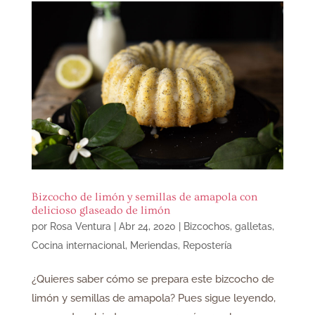
Bizcocho de limón y semillas de amapola con
delicioso glaseado de limón
por
Rosa Ventura
|
Abr 24, 2020
|
Bizcochos, galletas
,
Cocina internacional
,
Meriendas
,
Repostería
¿Quieres saber cómo se prepara este bizcocho de
limón y semillas de amapola? Pues sigue leyendo,