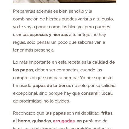
Prepararlas además es bien sencillo y la
combinación de hierbas puedes variarla a tu gusto,
yo te voy a poner como las hice yo, pero puedes
usar
las especias y hierbas
a tu antojo, no hay
reglas, solo pensar un poco que sabores van a
tener más presencia.
Lo más importante en esta receta es
la calidad de
las papas
, deben ser compactas, cuando las
compres dí que son para hornear. Yo por supuesto
he usado
papas de la tierra
, no sólo por su calidad
excepcional, sino porque hay que
consumir local,
de proximidad, no lo olvides.
Reconozco que
las papas
son mi debilidad,
fritas
,
al horno
,
guisadas
,
arrugadas
,
en puré
, me da
igual, para mi siempre son la guarnición perfecta y