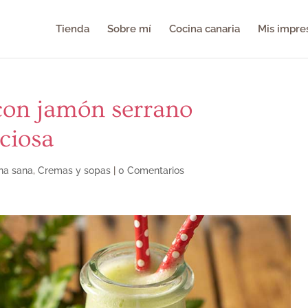
Tienda
Sobre mí
Cocina canaria
Mis impre
con jamón serrano
iciosa
na sana
,
Cremas y sopas
|
0 Comentarios