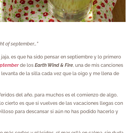
ght of september…”
jaja, es que ha sido pensar en septiembre y lo primero
ptember
de los
Earth Wind & Fire
, una de mis canciones
levanta de la silla cada vez que la oigo y me llena de
ridos del año, para muchos es el comienzo de algo,
lo cierto es que si vuelves de las vacaciones llegas con
villoso para descansar si aún no has podido hacerlo y
go más cortos y plácidos, el mar está en calma, sin duda