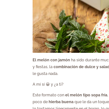
El melón con jamón
ha sido durante muc
y fiestas, la
combinación de dulce y sala
le gusta nada.
A mí sí 😀 y ¿a ti?
Este formato con
el melón tipo sopa fría
poco de
hierba buena
que le da un toqu
lo tostamos ligeramente en el horno, lo qu