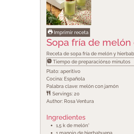
Imprimir receta
Sopa fría de melón
Receta de sopa fría de melón y hierb
minutos
Tiempo de preparación
10
minutos
Plato:
aperitivo
Cocina:
Española
Palabra clave:
melón con jamón
Servings:
20
Author:
Rosa Ventura
Ingredientes
1,5
k
de melón*
1
manojo
de hierbabuena