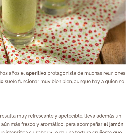
hos años el
aperitivo
protagonista de muchas reuniones
do
suele funcionar muy bien bien, aunque hay a quien no
, resulta muy refrescante y apetecible, lleva además un
e aún más fresco y aromático, para acompañar
el jamón
e intensifica su sabor y le da una textura crujiente que