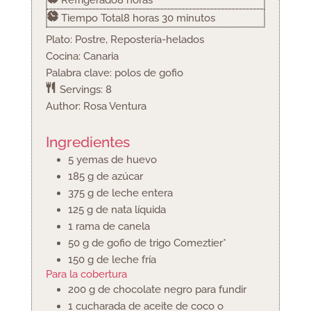
Refrigerado
8
horas
horas
minutos
Tiempo Total
8
horas
30
minutos
Plato:
Postre, Repostería-helados
Cocina:
Canaria
Palabra clave:
polos de gofio
Servings:
8
Author:
Rosa Ventura
Ingredientes
5
yemas de huevo
185
g
de azúcar
375
g
de leche entera
125
g
de nata líquida
1
rama de canela
50
g
de gofio de trigo Comeztier*
150
g
de leche fría
Para la cobertura
200
g
de chocolate negro para fundir
1
cucharada
de aceite de coco o