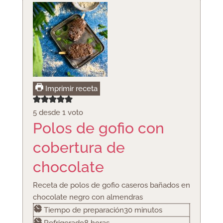
Imprimir receta
5
desde 1 voto
Polos de gofio con
cobertura de
chocolate
Receta de polos de gofio caseros bañados en
chocolate negro con almendras
minutos
Tiempo de preparación
30
minutos
horas