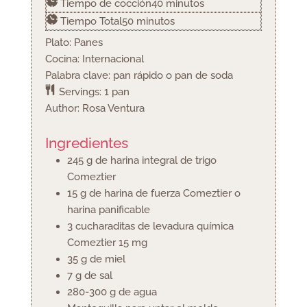
minutos
Tiempo de cocción
40
minutos
minutos
Tiempo Total
50
minutos
Plato:
Panes
Cocina:
Internacional
Palabra clave:
pan rápido o pan de soda
Servings:
1
pan
Author:
Rosa Ventura
Ingredientes
245
g
de harina integral de trigo
Comeztier
15
g
de harina de fuerza Comeztier
o
harina panificable
3
cucharaditas
de levadura química
Comeztier
15 mg
35
g
de miel
7
g
de sal
280-300
g
de agua