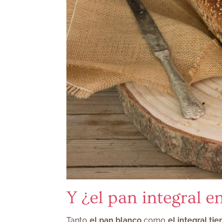
Y ¿el pan integral e
​Tanto
el pan blanco
como
el integral
tie