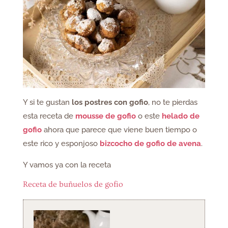
Y si te gustan
los postres con gofio
, no te pierdas
esta receta de
mousse de gofio
o este
helado de
gofio
ahora que parece que viene buen tiempo o
este rico y esponjoso
bizcocho de gofio de avena
.
Y vamos ya con la receta
Receta de buñuelos de gofio