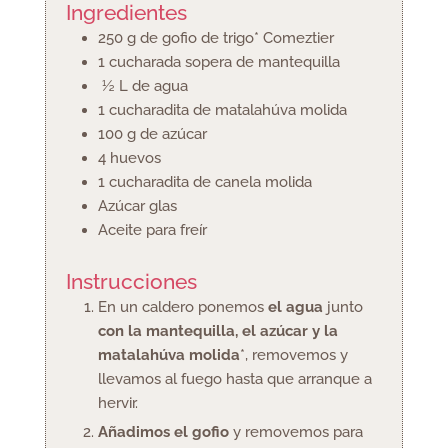
Ingredientes
250
g
de gofio de trigo* Comeztier
1
cucharada
sopera de mantequilla
½
L
de agua
1
cucharadita
de matalahúva molida
100
g
de azúcar
4
huevos
1
cucharadita
de canela molida
Azúcar glas
Aceite para freír
Instrucciones
En un caldero ponemos
el agua
junto
con la mantequilla, el azúcar y la
matalahúva molida
*, removemos y
llevamos al fuego hasta que arranque a
hervir.
Añadimos el gofio
y removemos para