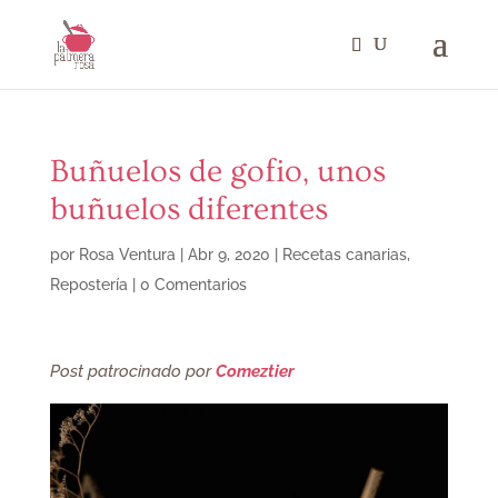
Buñuelos de gofio, unos
buñuelos diferentes
por
Rosa Ventura
|
Abr 9, 2020
|
Recetas canarias
,
Repostería
|
0 Comentarios
Post patrocinado por
Comeztier