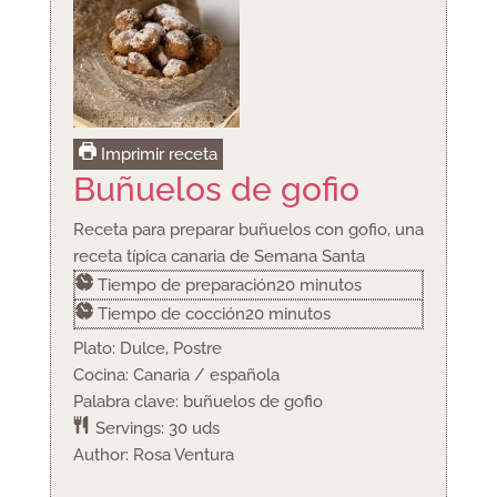
Imprimir receta
Buñuelos de gofio
Receta para preparar buñuelos con gofio, una
receta típica canaria de Semana Santa
minutos
Tiempo de preparación
20
minutos
minutos
Tiempo de cocción
20
minutos
Plato:
Dulce, Postre
Cocina:
Canaria / española
Palabra clave:
buñuelos de gofio
Servings:
30
uds
Author:
Rosa Ventura