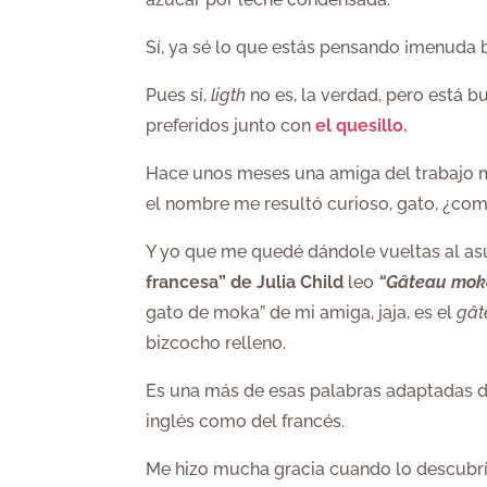
Sí, ya sé lo que estás pensando ¡menuda 
Pues sí,
ligth
no es, la verdad, pero está bu
preferidos junto con
el quesillo.
Hace unos meses una amiga del trabajo 
el nombre me resultó curioso, gato, ¿co
Y yo que me quedé dándole vueltas al asu
francesa” de Julia Child
leo
“Gâteau mok
gato de moka” de mi amiga, jaja, es el
gât
bizcocho relleno.
Es una más de esas palabras adaptadas de
inglés como del francés.
Me hizo mucha gracia cuando lo descubrí