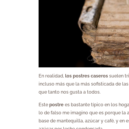
En realidad,
los postres caseros
suelen tr
incluso más que la más sofisticada de las
que tanto nos gusta a todos.
Este
postre
es bastante típico en los ho
lo de falso me imagino que es porque la 
base de mantequilla, azúcar y café, y en e
azúcar por leche condensada.