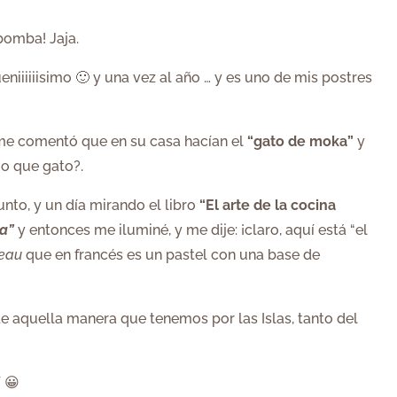
bomba! Jaja.
eniiiiiisimo 🙂 y una vez al año … y es uno de mis postres
me comentó que en su casa hacían el
“gato de moka”
y
mo que gato?.
nto, y un día mirando el libro
“El arte de la cocina
a”
y entonces me iluminé, y me dije: ¡claro, aquí está “el
eau
que en francés es un pastel con una base de
 aquella manera que tenemos por las Islas, tanto del
 😀