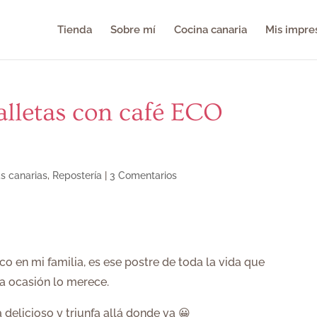
Tienda
Sobre mí
Cocina canaria
Mis impre
galletas con café ECO
s canarias
,
Repostería
|
3 Comentarios
co en mi familia, es ese postre de toda la vida que
a ocasión lo merece.
delicioso y triunfa allá donde va 😀