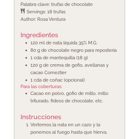
Palabra clave:
trufas de chocolate
Servings:
18
trufas
Author:
Rosa Ventura
Ingredientes
120
ml
de nata líquida 35% M.G.
80
g
de chocolate negro para repostería
1
cda
de mantequilla (18 g)
120
g
de crema de gofio, avellanas y
cacao Comeztier
1
cda
de coñac (opcional)
Para las coberturas:
Cacao en polvo, gofio de millo, millo
triturado, fideos de chocolate, etc.
Instrucciones
Vertemos la nata en un cazo y la
ponemos al fuego hasta que hierva.