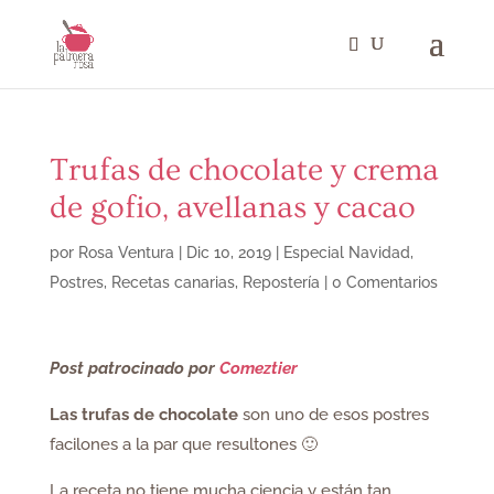
Trufas de chocolate y crema
de gofio, avellanas y cacao
por
Rosa Ventura
|
Dic 10, 2019
|
Especial Navidad
,
Postres
,
Recetas canarias
,
Repostería
|
0 Comentarios
Post patrocinado por
Comeztier
Las trufas de chocolate
son uno de esos postres
facilones a la par que resultones 🙂
La receta no tiene mucha ciencia y están tan