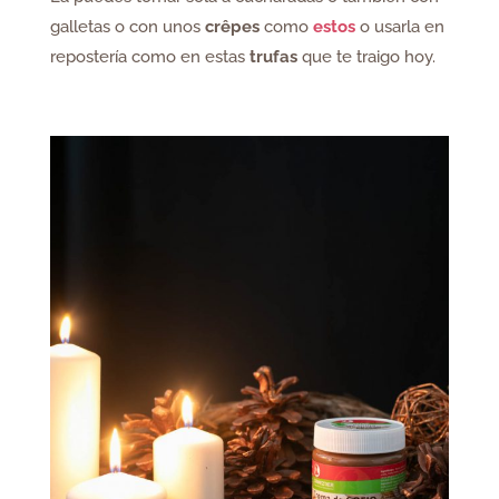
galletas o con unos
crêpes
como
estos
o usarla en
repostería como en estas
trufas
que te traigo hoy.