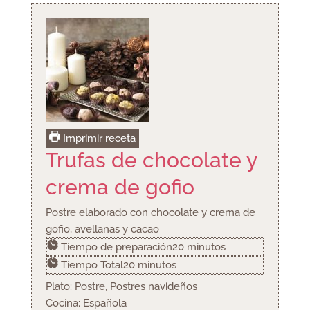
Imprimir receta
Trufas de chocolate y
crema de gofio
Postre elaborado con chocolate y crema de
gofio, avellanas y cacao
minutos
Tiempo de preparación
20
minutos
minutos
Tiempo Total
20
minutos
Plato:
Postre, Postres navideños
Cocina:
Española