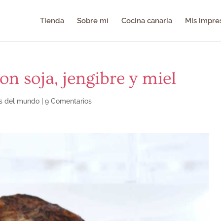
Tienda
Sobre mí
Cocina canaria
Mis impre
on soja, jengibre y miel
s del mundo
|
9 Comentarios