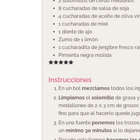
2
solomillos de cerdo medianos
8
cucharadas
de salsa de soja
4
cucharadas
de aceite de oliva vi
1
cucharadas
de miel
1
diente de ajo
Zumo de 1 limón
1
cucharadita
de jengibre fresco r
Pimienta negra molida
Instrucciones
En un bol
mezclamos
todos los i
Limpiamos
el
solomillo
de grasa y
medallones de 2 o 3 cm de grosor, 
fino para que al hacerlo quede jug
En una fuente
ponemos
los trozo
un
mínimo 30 minutos
si lo dejam
Pasado este tiempo
hacemos los s