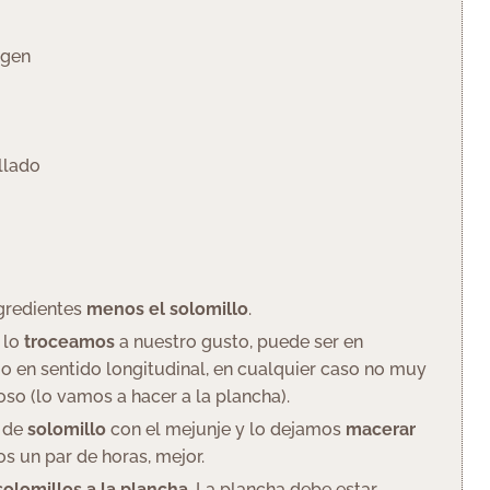
rgen
allado
ngredientes
menos el solomillo
.
 lo
troceamos
a nuestro gusto, puede ser en
o en sentido longitudinal, en cualquier caso no muy
oso (lo vamos a hacer a la plancha).
s de
solomillo
con el mejunje y lo dejamos
macerar
os un par de horas, mejor.
olomillos a la plancha
. La plancha debe estar