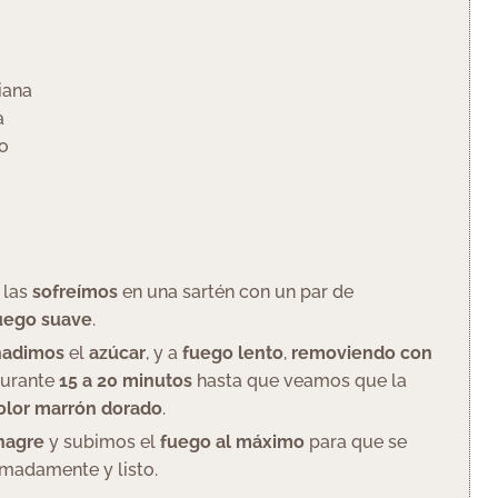
iana
a
o
y las
sofreímos
en una sartén con un par de
uego suave
.
ñadimos
el
azúcar
, y a
fuego lento
,
removiendo con
durante
15 a 20 minutos
hasta que veamos que la
olor marrón dorado
.
inagre
y subimos el
fuego al máximo
para que se
madamente y listo.