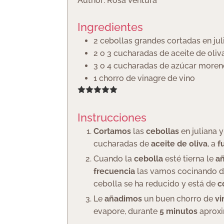
Author:
Rosa Ventura
Ingredientes
2
cebollas grandes cortadas en jul
2 o 3
cucharadas
de aceite de oliv
3 o 4
cucharadas
de azúcar moren
1
chorro de vinagre de vino
Instrucciones
Cortamos
las
cebollas
en juliana 
cucharadas de
aceite de oliva
, a
f
Cuando la
cebolla
esté tierna le
a
frecuencia
las vamos cocinando 
cebolla se ha reducido y está de
c
Le
añadimos
un buen chorro de
v
evapore, durante
5 minutos
aproxi