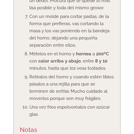
un dedo). Procura que te quede lo más
lisa posible y toda del mismo grosor.
Con un molde para cortar pastas, de la
forma que prefieras, vas cortando la
masa y los vas poniendo en la bandeja
del horno, dejando una pequeña
separación entre ellos.
Mételos en el horno y
hornea
a
200ºC
con
calor arriba y abajo
, entre
8 y 10
minutos, hasta que los veas tostados.
Retíralos del horno y cuando estén tibios
pásalos a una rejilla para que se
terminen de enfriar. Mucho cuidado al
moverlos porque son muy frágiles.
Una vez fríos espolvoréalos con azúcar
glas.
Notas