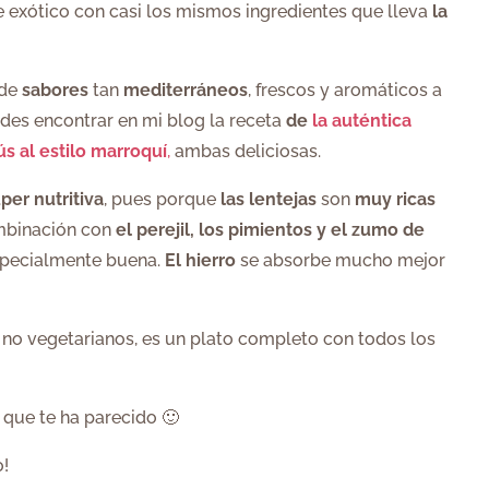
 exótico con casi los mismos ingredientes que lleva
la
 de
sabores
tan
mediterráneos
, frescos y aromáticos a
edes encontrar en mi blog la receta
de
la auténtica
s al estilo marroquí
,
ambas deliciosas.
per nutritiva
, pues porque
las lentejas
son
muy ricas
ombinación con
el perejil, los pimientos y el zumo de
especialmente buena.
El hierro
se absorbe mucho mejor
 no vegetarianos, es un plato completo con todos los
que te ha parecido 🙂
o!