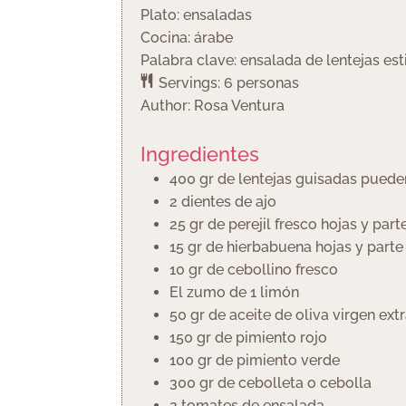
Plato:
ensaladas
Cocina:
árabe
Palabra clave:
ensalada de lentejas est
Servings:
6
personas
Author:
Rosa Ventura
Ingredientes
400
gr
de lentejas guisadas
pueden
2
dientes de ajo
25
gr
de perejil fresco
hojas y parte
15
gr
de hierbabuena
hojas y parte
10
gr
de cebollino fresco
El zumo de 1 limón
50
gr
de aceite de oliva virgen ext
150
gr
de pimiento rojo
100
gr
de pimiento verde
300
gr
de cebolleta o cebolla
2
tomates de ensalada