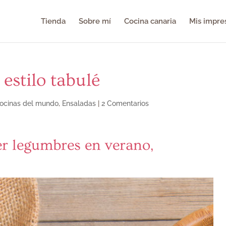
Tienda
Sobre mí
Cocina canaria
Mis impre
 estilo tabulé
ocinas del mundo
,
Ensaladas
|
2 Comentarios
r legumbres en verano,