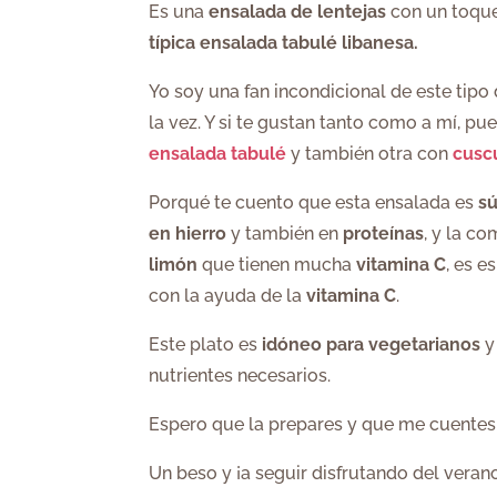
Es una
ensalada de lentejas
con un toque
típica ensalada tabulé libanesa.
Yo soy una fan incondicional de este tipo
la vez. Y si te gustan tanto como a mí, pu
ensalada tabulé
y también otra con
cuscú
Porqué te cuento que esta ensalada es
sú
en hierro
y también en
proteínas
, y la c
limón
que tienen mucha
vitamina C
, es 
con la ayuda de la
vitamina C
.
Este plato es
idóneo para vegetarianos
y
nutrientes necesarios.
Espero que la prepares y que me cuentes 
Un beso y ¡a seguir disfrutando del veran