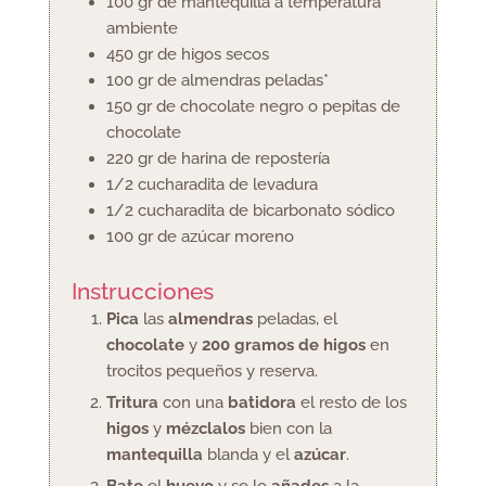
100
gr
de mantequilla a temperatura
ambiente
450
gr
de higos secos
100
gr
de almendras peladas*
150
gr
de chocolate negro o pepitas de
chocolate
220
gr
de harina de repostería
1/2
cucharadita
de levadura
1/2
cucharadita
de bicarbonato sódico
100
gr
de azúcar moreno
Instrucciones
Pica
las
almendras
peladas, el
chocolate
y
200 gramos de higos
en
trocitos pequeños y reserva.
Tritura
con una
batidora
el resto de los
higos
y
mézclalos
bien con la
mantequilla
blanda y el
azúcar
.