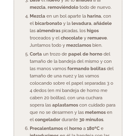
Bate
el
huevo
y se lo
añades
a la
mezcla
,
removiéndolo
todo de nuevo.
Mezcla
en un bol aparte la
harina
, con
el
bicarbonato
y la
levadura
,
añádele
las
almendras
picadas, los
higos
troceados y el
chocolate
y
remueve
.
Juntamos todo y
mezclamos
bien.
Corta
un trozo de
papel de horno
del
tamaño de la bandeja del mismo y con
las manos vamos
formando bolitas
del
tamaño de una nuez y las vamos
colocando sobre el papel separadas 3 o
4 dedos (en mi bandeja de horno me
caben 20 bolitas), con una cuchara
sopera las
aplastamos
con cuidado para
que no se desarmen y las
metemos
en
el
congelador
durante
30 minutos
.
Precalentamos
el
horno
a
180ºC
e
introducimos
en él la bandeja con las