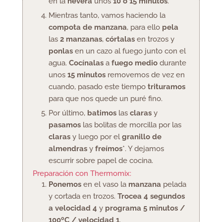
en la
nevera
unos
10 o 15 minutos
.
Mientras tanto, vamos haciendo la
compota de manzana
, para ello
pela
las
2 manzanas
,
córtalas
en trozos y
ponlas
en un cazo al fuego junto con el
agua.
Cocínalas
a
fuego medio
durante
unos
15 minutos
removemos de vez en
cuando, pasado este tiempo
trituramos
para que nos quede un puré fino.
Por último,
batimos
las
claras
y
pasamos
las bolitas de morcilla por las
claras
y luego por el
granillo de
almendras
y
freímos
*. Y dejamos
escurrir sobre papel de cocina.
Preparación con Thermomix:
Ponemos
en el vaso la
manzana
pelada
y cortada en trozos.
Trocea 4 segundos
a velocidad 4
y
programa 5 minutos /
100ºC / velocidad 1
.