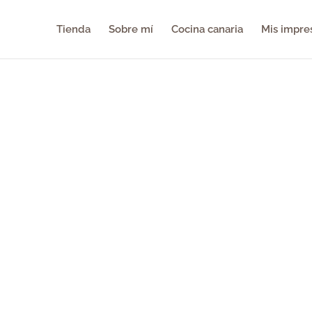
Tienda
Sobre mí
Cocina canaria
Mis impre