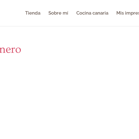
Tienda
Sobre mí
Cocina canaria
Mis impre
inero