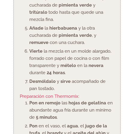
cucharada de
pimienta verde
y
tritúralo
todo hasta que quede una
mezcla fina.
Añade
la
hierbabuena
y la otra
cucharada de
pimienta verde
, y
remueve
con una cuchara.
Vierte
la mezcla en un molde alargado,
forrado con papel de cocina o con film
transparente y
mételo
en la
nevera
durante
24 horas
.
Desmóldalo
y
sirve
acompañado de
pan tostado.
Preparación con Thermomix:
Pon en remojo
las
hojas de gelatina
en
abundante agua fría durante un mínimo
de
5 minutos
.
Pon
en el vaso, el
agua
, el
jugo de la
trufa
, el
brandy
y el
aceite del atún
y