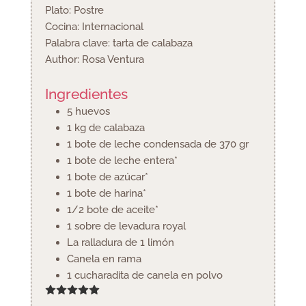
Plato:
Postre
Cocina:
Internacional
Palabra clave:
tarta de calabaza
Author:
Rosa Ventura
Ingredientes
5
huevos
1
kg
de calabaza
1
bote de leche condensada de 370 gr
1
bote de leche entera*
1
bote de azúcar*
1
bote de harina*
1/2
bote de aceite*
1
sobre de levadura royal
La ralladura de 1 limón
Canela en rama
1
cucharadita
de canela en polvo