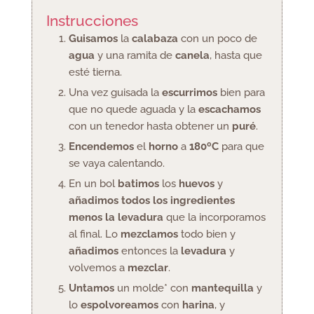
Instrucciones
Guisamos
la
calabaza
con un poco de
agua
y una ramita de
canela
, hasta que
esté tierna.
Una vez guisada la
escurrimos
bien para
que no quede aguada y la
escachamos
con un tenedor hasta obtener un
puré
.
Encendemos
el
horno
a
180ºC
para que
se vaya calentando.
En un bol
batimos
los
huevos
y
añadimos todos los ingredientes
menos la levadura
que la incorporamos
al final. Lo
mezclamos
todo bien y
añadimos
entonces la
levadura
y
volvemos a
mezclar
.
Untamos
un molde* con
mantequilla
y
lo
espolvoreamos
con
harina
, y