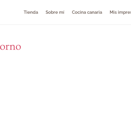
Tienda
Sobre mí
Cocina canaria
Mis impre
horno