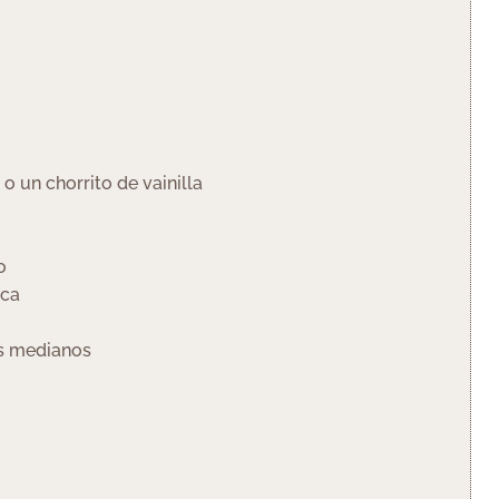
*
o un chorrito de vainilla
o
ica
os medianos