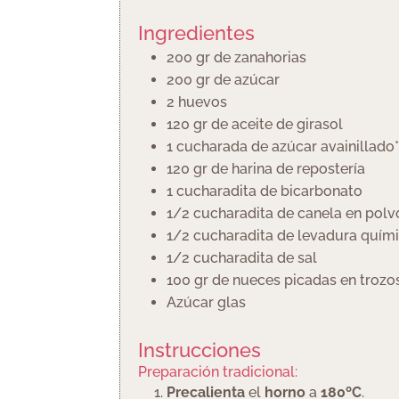
Ingredientes
200
gr
de zanahorias
200
gr
de azúcar
2
huevos
120
gr
de aceite de girasol
1
cucharada
de azúcar avainillado
120
gr
de harina de repostería
1
cucharadita
de bicarbonato
1/2
cucharadita
de canela en polv
1/2
cucharadita
de levadura quím
1/2
cucharadita
de sal
100
gr
de nueces picadas en troz
Azúcar glas
Instrucciones
Preparación tradicional:
Precalienta
el
horno
a
180ºC
.