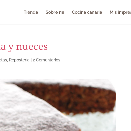
Tienda
Sobre mí
Cocina canaria
Mis impre
a y nueces
etas
,
Repostería
|
2 Comentarios