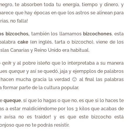
egro, te absorben toda tu energía, tiempo y dinero, y
arece que hay épocas en que los astros se alinean para
ias, no falla!
os bizcochos,
también los llamamos
bizcochones
, esta
 palabra
cake
(en inglés, tarta o bizcocho), viene de los
islas Canarias y Reino Unido era habitual.
o
qeik
y al pobre isleño que lo interpretaba a su manera
ues
queque
y así se quedó, jaja y ejempplos de palabros
hacen mucha gracia la verdad 🙂 al final las palabras
a formar parte de la cultura popular.
te
queque
, sí que lo hagas o que no, es que si lo haces te
as a estar maldiciéndome por los 3 kilos que acabas de
e avisa no es traidor! y es que este bizcocho está
njoso que no te podrás resistir.