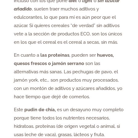
incluso con los que pone
diet
o
light
o
sin azúcar
añadido
, suelen traer muchos aditivos y
edulcorantes, lo que para mí es aún peor que el
azúcar. Si quieres cereales “de verdad” sin aditivos
vete a la sección de productos ECO, son los únicos
en los que el cereal es el cereal a secas, sin más.
En cuanto a
las proteínas
, pueden ser
huevos,
quesos frescos o jamón serrano
son las
alternativas más sanas. Las pechugas de pavo, el
jamón york, etc… son productos muy procesados,
con un montón de aditivos y azúcares añadidos, yo
hace tiempo que dejé de comerlos.
Este
pudin de chía,
es un desayuno muy completo
porque tiene todos los nutrientes necesarios,
hidratoas, proteínas (de origen vegetal o animal, si
usas leche de vaca), grasas, lácteos y fruta.