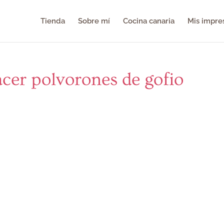
Tienda
Sobre mí
Cocina canaria
Mis impre
acer polvorones de gofio