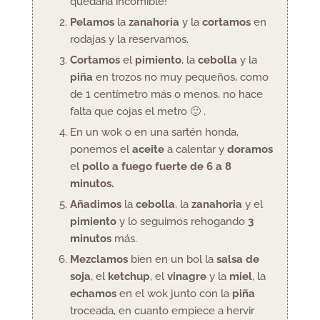
quedaría incomible!
Pelamos
la
zanahoria
y la
cortamos
en
rodajas y la reservamos.
Cortamos
el
pimiento
, la
cebolla
y la
piña
en trozos no muy pequeños, como
de 1 centímetro más o menos, no hace
falta que cojas el metro 🙂 .
En un wok o en una sartén honda,
ponemos el
aceite
a calentar y
doramos
el
pollo a fuego fuerte de 6 a 8
minutos.
Añadimos
la
cebolla
, la
zanahoria
y el
pimiento
y lo seguimos rehogando
3
minutos
más.
Mezclamos
bien en un bol la
salsa de
soja
, el
ketchup
, el
vinagre
y la
miel
, la
echamos
en el wok junto con la
piña
troceada, en cuanto empiece a hervir