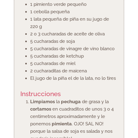
1
pimiento verde pequeño
1
cebolla pequeña
1
lata pequeña de piña en su jugo de
220 g
2 o 3
cucharadas
de aceite de oliva
5
cucharadas
de soja
5
cucharadas
de vinagre de vino blanco
5
cucharadas
de ketchup
5
cucharadas
de miel
2
cucharaditas
de maicena
El jugo de la piña
el de la lata, no lo tires
Instrucciones
Limpiamos
la
pechuga
de grasa y la
cortamos
en cuadraditos de unos 3 o 4
centímetros aproximadamente y le
ponemos
pimienta
. OJO! SAL NO!
porque la salsa de soja es salada y nos