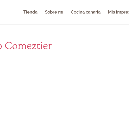
Tienda
Sobre mí
Cocina canaria
Mis impre
lo Comeztier
s