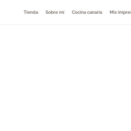
Tienda
Sobre mí
Cocina canaria
Mis impre