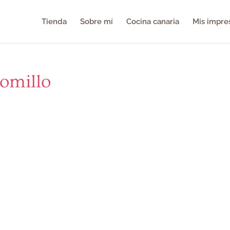
Tienda
Sobre mí
Cocina canaria
Mis impre
tomillo