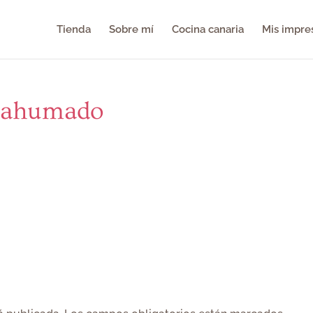
Tienda
Sobre mí
Cocina canaria
Mis impre
n ahumado