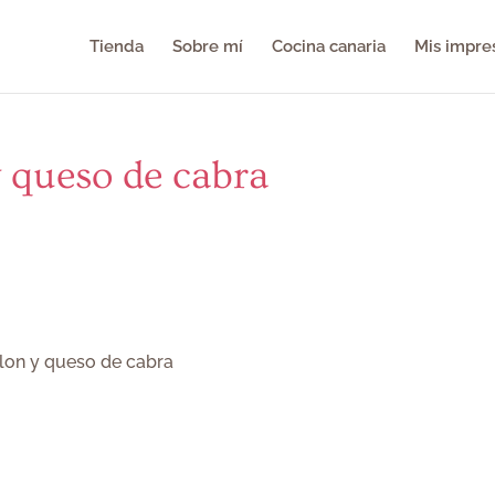
Tienda
Sobre mí
Cocina canaria
Mis impre
 queso de cabra
lon y queso de cabra