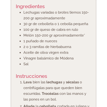
Ingredientes
Lechugas variadas o brotes tiernos
150-
200 gr aproximadamente
30
gr
de cebolleta
o 1 cebolla pequeña
100
gr
de queso de cabra en rulo
Melón
150-200 gr aproximadamente*
1
puñado de nueces
2 o 3
ramitas de hierbabuena
Aceite de oliva virgen extra
Vinagre balsámico de Módena
Sal
Instrucciones
Lava
bien las
lechugas
y
sécalas
o
centrifúgalas para que queden bien
escurridas.
Trocéalas
con las manos y
las pones en un bol.
Añade
la
cebolleta
cortada en juliana y