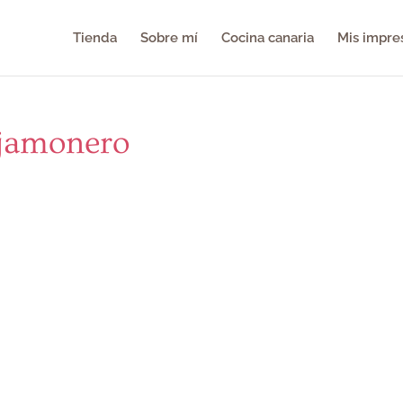
Tienda
Sobre mí
Cocina canaria
Mis impre
-jamonero