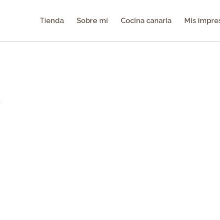
Tienda
Sobre mí
Cocina canaria
Mis impre
s