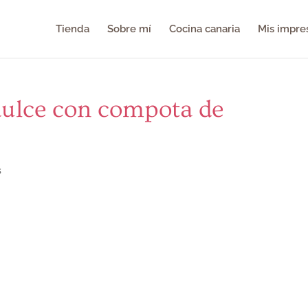
Tienda
Sobre mí
Cocina canaria
Mis impre
 dulce con compota de
s