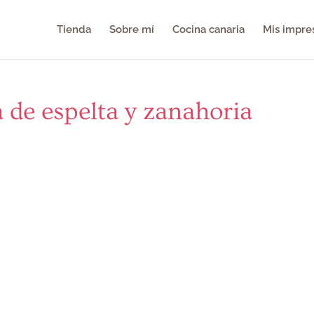
Tienda
Sobre mí
Cocina canaria
Mis impre
 de espelta y zanahoria