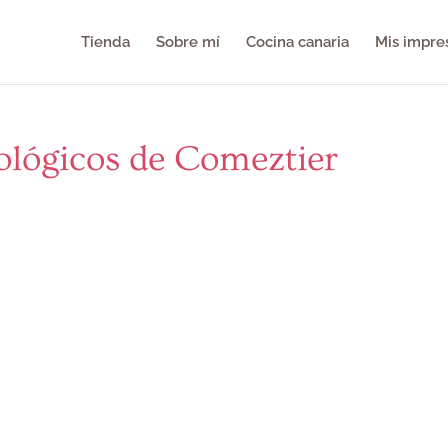
Tienda
Sobre mí
Cocina canaria
Mis impre
ológicos de Comeztier