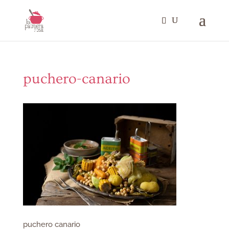
puchero-canario
puchero canario