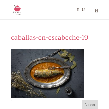
caballas-en-escabeche-19
Buscar