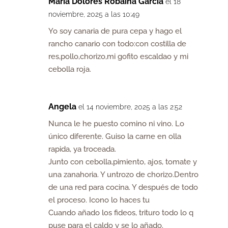
María Dolores Robaina Garcia
el 18
noviembre, 2025 a las 10:49
Yo soy canaria de pura cepa y hago el
rancho canario con todo:con costilla de
res,pollo,chorizo,mi gofito escaldao y mi
cebolla roja.
Angela
el 14 noviembre, 2025 a las 2:52
Nunca le he puesto comino ni vino. Lo
único diferente. Guiso la carne en olla
rapida, ya troceada.
Junto con cebolla,pimiento, ajos, tomate y
una zanahoria. Y untrozo de chorizo.Dentro
de una red para cocina. Y después de todo
el proceso. Icono lo haces tu
Cuando añado los fideos, trituro todo lo q
puse para el caldo y se lo añado.