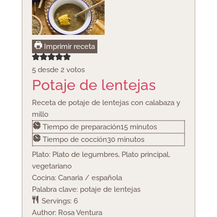
Imprimir receta
5
desde
2
votos
Potaje de lentejas
Receta de potaje de lentejas con calabaza y
millo
minutos
Tiempo de preparación
15
minutos
minutos
Tiempo de cocción
30
minutos
Plato:
Plato de legumbres, Plato principal,
vegetariano
Cocina:
Canaria / española
Palabra clave:
potaje de lentejas
Servings:
6
Author:
Rosa Ventura