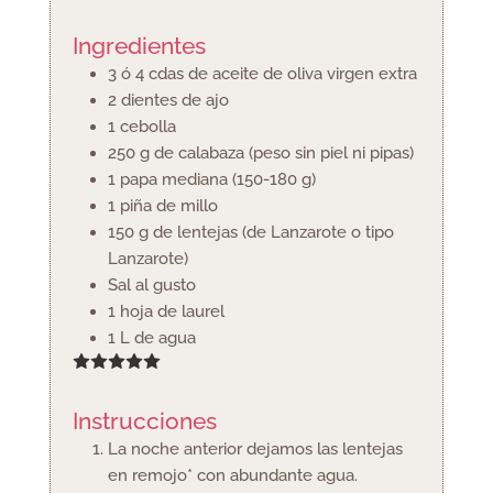
Ingredientes
3 ó 4
cdas
de aceite de oliva
virgen extra
2
dientes
de ajo
1
cebolla
250
g
de calabaza
(peso sin piel ni pipas)
1
papa mediana
(150-180 g)
1
piña de millo
150
g
de lentejas
(de Lanzarote o tipo
Lanzarote)
Sal al gusto
1
hoja
de laurel
1
L
de agua
Instrucciones
La noche anterior dejamos las lentejas
en remojo* con abundante agua.