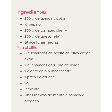
Ingredientes
200
g
de quinoa tricolor
½
pepino
200
g
de tomates cherry
200
g
de queso feta*
15
aceitunas negras
Para el aliño:
6
cucharadas
de aceite de oliva virgen
extra
2
cucharadas
de zumo de limón
1
diente de ajo machacado
1
pizca de azúcar
Sal
Pimienta
Unas ramitas de menta
albahaca y
orégano*