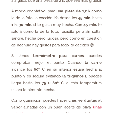
alargada, que una pieza de 2 k. que sea más gruesa.
A modo orientativo, para
una pieza de 1,2 k
como
la de la foto, la cocción iría desde los
45 min.
hasta
1 h. 30 min.
si te gusta muy hecha. Con
45 min.
te
saldrá como la de la foto, rosadita pero sin soltar
sangre, hecha pero jugosa, pero como en cuestión
de hechura hay gustos para todo, tu decides 🙂
Si tienes
termómetro para carnes
, puedes
comprobar mejor el punto. Cuando
la carne
alcance los
60º C
en su interior estará hecha al
punto y es segura evitando
la triquinosis
, puedes
llegar hasta los
75 u 80º C
, a esta temperatura
estará totalmente hecha.
Como guarnición puedes hacer unas
verduritas al
vapor
aliñadas con un buen aceite de oliva,
unas