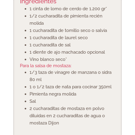
Ingredientes
1
cinta de lomo de cerdo
de 1.200 gr*
1/2
cucharadita
de pimienta recién
molida
1
cucharadita
de tomillo seco o salvia
1
cucharadita
de laurel seco
1
cucharadita
de sal
1
diente de ajo machacado
opcional
Vino blanco seco*
Para la salsa de mostaza:
1/3
taza
de vinagre de manzana o sidra
80 ml
1 o 1/2
taza
de nata para cocinar
350ml
Pimienta negra molida
Sal
2
cucharaditas
de mostaza en polvo
diluidas en 2 cucharaditas de agua
o
mostaza Dijon