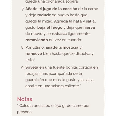
quede una cucharada sopera.
Añade
el
jugo de la cocción
de la carne
y deja
reducir
de nuevo hasta que
quede la mitad.
Agrega
la
nata
y
sal
al
gusto,
baja el fuego
y deja que
hierva
de nuevo y se
reduzca
ligeramente,
removiendo
de vez en cuando.
Por último,
añade
la
mostaza
y
remueve
bien hasta que se disuelva y
¡listo!
Sírvela
en una fuente bonita, cortada en
rodajas finas acompañada de la
guarnición que más te guste y la salsa
aparte en una salsera caliente.*
Notas
* Calcula unos 200 o 250 gr de carne por
persona.