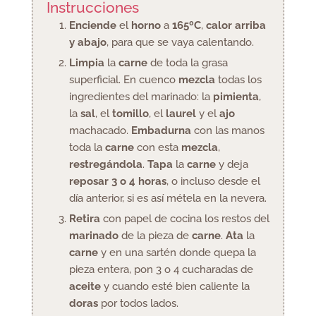
Instrucciones
Enciende
el
horno
a
165ºC
,
calor arriba
y abajo
, para que se vaya calentando.
Limpia
la
carne
de toda la grasa
superficial. En cuenco
mezcla
todas los
ingredientes del marinado: la
pimienta
,
la
sal
, el
tomillo
, el
laurel
y el
ajo
machacado.
Embadurna
con las manos
toda la
carne
con esta
mezcla
,
restregándola
.
Tapa
la
carne
y deja
reposar 3 o 4 horas
, o incluso desde el
día anterior, si es así métela en la nevera.
Retira
con papel de cocina los restos del
marinado
de la pieza de
carne
.
Ata
la
carne
y en una sartén donde quepa la
pieza entera, pon 3 o 4 cucharadas de
aceite
y cuando esté bien caliente la
doras
por todos lados.