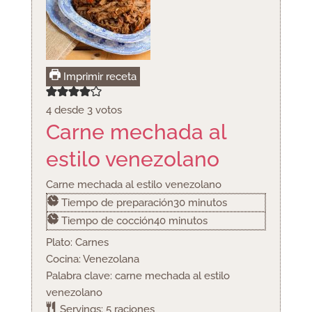
Imprimir receta
4
desde
3
votos
Carne mechada al
estilo venezolano
Carne mechada al estilo venezolano
minutos
Tiempo de preparación
30
minutos
minutos
Tiempo de cocción
40
minutos
Plato:
Carnes
Cocina:
Venezolana
Palabra clave:
carne mechada al estilo
venezolano
Servings:
5
raciones